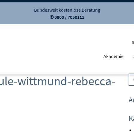
Bundesweit kostenlose Beratung
✆ 0800 / 7050111
Akademie
hule-wittmund-rebecca-
A
K