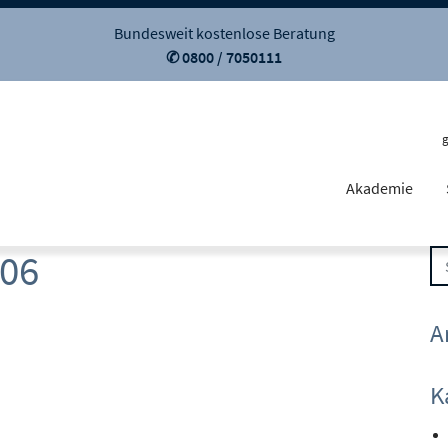
Bundesweit kostenlose Beratung
✆ 0800 / 7050111
Akademie
-06
A
K